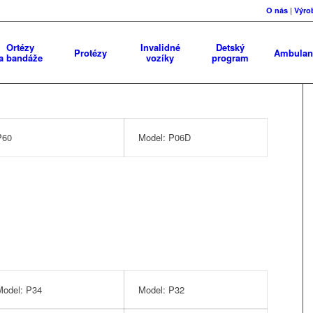
O nás
|
Výro
Ortézy
Invalidné
Detský
Protézy
Ambulan
a bandáže
vozíky
program
P60
Model: P06D
Model: P34
Model: P32