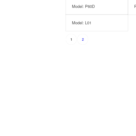
Model: P60D
Model: L01
2
1