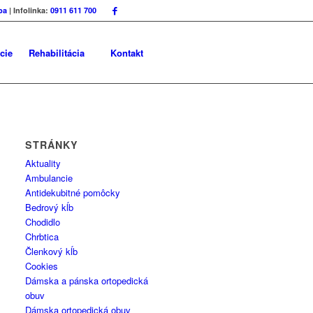
ba
| Infolinka:
0911 611 700
cie
Rehabilitácia
Kontakt
STRÁNKY
Aktuality
Ambulancie
Antidekubitné pomôcky
Bedrový kĺb
Chodidlo
Chrbtica
Členkový kĺb
Cookies
Dámska a pánska ortopedická
obuv
Dámska ortopedická obuv