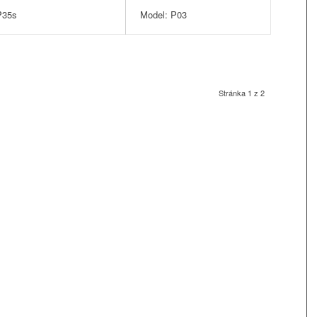
P35s
Model: P03
Stránka 1 z 2