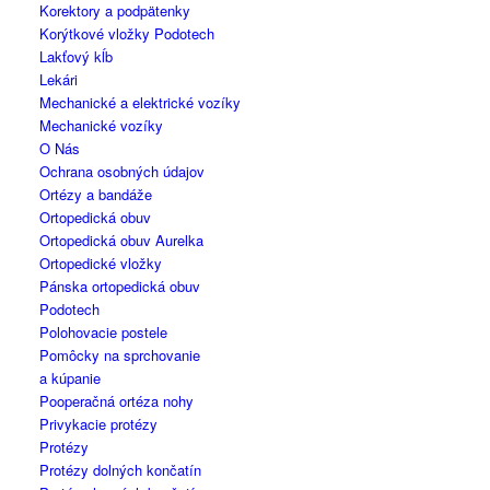
Korektory a podpätenky
Korýtkové vložky Podotech
Lakťový kĺb
Lekári
Mechanické a elektrické vozíky
Mechanické vozíky
O Nás
Ochrana osobných údajov
Ortézy a bandáže
Ortopedická obuv
Ortopedická obuv Aurelka
Ortopedické vložky
Pánska ortopedická obuv
Podotech
Polohovacie postele
Pomôcky na sprchovanie
a kúpanie
Pooperačná ortéza nohy
Privykacie protézy
Protézy
Protézy dolných končatín