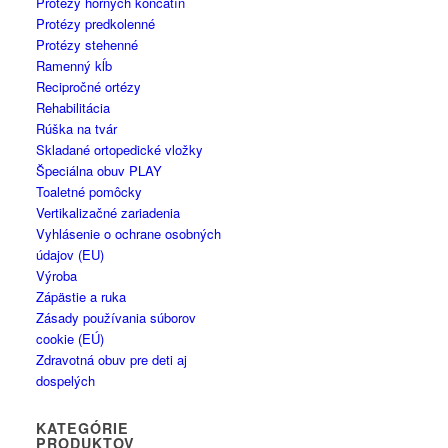
Protézy horných končatín
Protézy predkolenné
Protézy stehenné
Ramenný kĺb
Recipročné ortézy
Rehabilitácia
Rúška na tvár
Skladané ortopedické vložky
Špeciálna obuv PLAY
Toaletné pomôcky
Vertikalizačné zariadenia
Vyhlásenie o ochrane osobných
údajov (EU)
Výroba
Zápästie a ruka
Zásady používania súborov
cookie (EÚ)
Zdravotná obuv pre deti aj
dospelých
KATEGÓRIE
PRODUKTOV