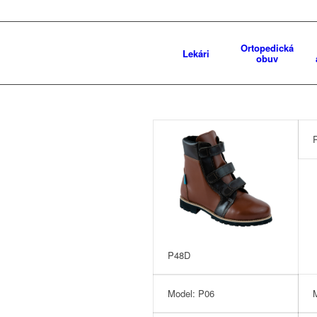
Ortopedická
Lekári
obuv
P48D
Model: P06