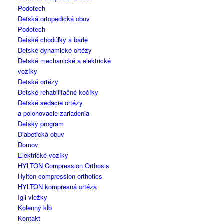
Podotech
Detská ortopedická obuv
Podotech
Detské chodúľky a barle
Detské dynamické ortézy
Detské mechanické a elektrické
vozíky
Detské ortézy
Detské rehabilitačné kočíky
Detské sedacie ortézy
a polohovacie zariadenia
Detský program
Diabetická obuv
Domov
Elektrické vozíky
HYLTON Compression Orthosis
Hylton compression orthotics
HYLTON kompresná ortéza
Igli vložky
Kolenný kĺb
Kontakt