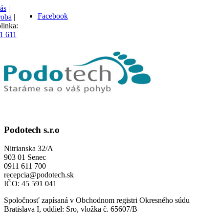
ás
|
Facebook
oba
|
linka:
1 611
Podotech s.r.o
Nitrianska 32/A
903 01 Senec
0911 611 700
recepcia@podotech.sk
IČO: 45 591 041
Spoločnosť zapísaná v Obchodnom registri Okresného súdu
Bratislava I, oddiel: Sro, vložka č. 65607/B