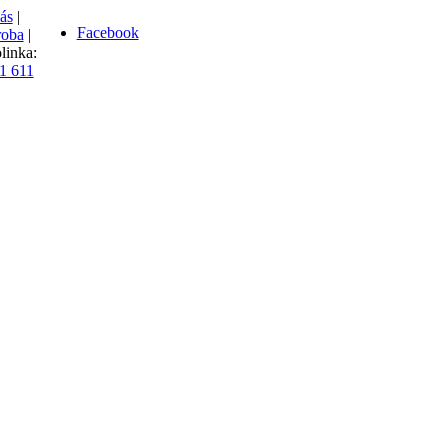
ás
|
Facebook
oba
|
linka:
1 611