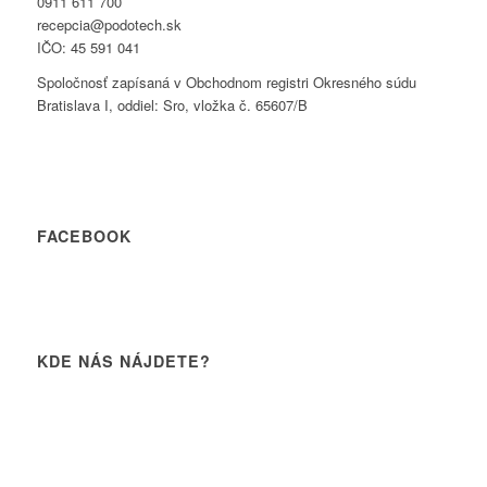
0911 611 700
recepcia@podotech.sk
IČO: 45 591 041
Spoločnosť zapísaná v Obchodnom registri Okresného súdu
Bratislava I, oddiel: Sro, vložka č. 65607/B
FACEBOOK
KDE NÁS NÁJDETE?