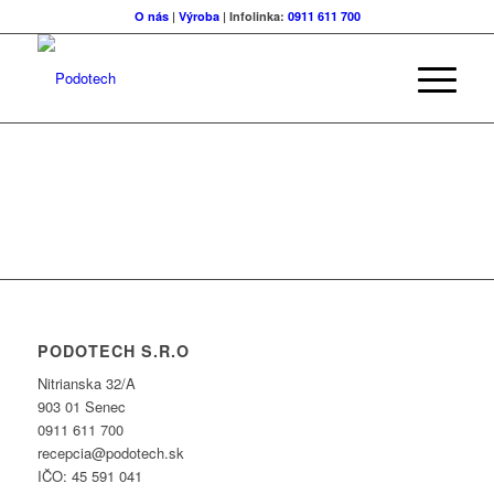
O nás
|
Výroba
| Infolinka:
0911 611 700
PODOTECH S.R.O
Nitrianska 32/A
903 01 Senec
0911 611 700
recepcia@podotech.sk
IČO: 45 591 041