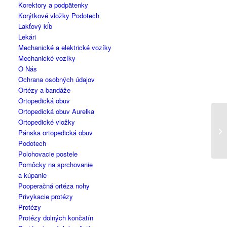
Korektory a podpätenky
Korýtkové vložky Podotech
Lakťový kĺb
Lekári
Mechanické a elektrické vozíky
Mechanické vozíky
O Nás
Ochrana osobných údajov
Ortézy a bandáže
Ortopedická obuv
Ortopedická obuv Aurelka
Ortopedické vložky
Pánska ortopedická obuv
Podotech
Polohovacie postele
Pomôcky na sprchovanie
a kúpanie
Pooperačná ortéza nohy
Privykacie protézy
Protézy
Protézy dolných končatín