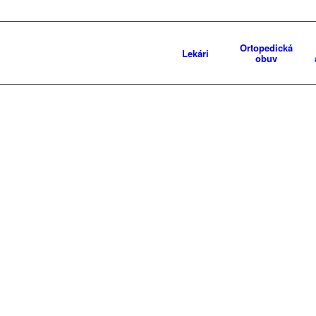
Ortopedická
Lekári
obuv