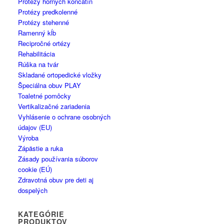
Protézy horných končatín
Protézy predkolenné
Protézy stehenné
Ramenný kĺb
Recipročné ortézy
Rehabilitácia
Rúška na tvár
Skladané ortopedické vložky
Špeciálna obuv PLAY
Toaletné pomôcky
Vertikalizačné zariadenia
Vyhlásenie o ochrane osobných
údajov (EU)
Výroba
Zápästie a ruka
Zásady používania súborov
cookie (EÚ)
Zdravotná obuv pre deti aj
dospelých
KATEGÓRIE
PRODUKTOV