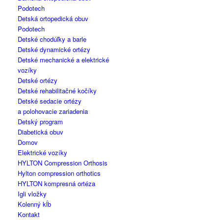
Podotech
Detská ortopedická obuv
Podotech
Detské chodúľky a barle
Detské dynamické ortézy
Detské mechanické a elektrické
vozíky
Detské ortézy
Detské rehabilitačné kočíky
Detské sedacie ortézy
a polohovacie zariadenia
Detský program
Diabetická obuv
Domov
Elektrické vozíky
HYLTON Compression Orthosis
Hylton compression orthotics
HYLTON kompresná ortéza
Igli vložky
Kolenný kĺb
Kontakt