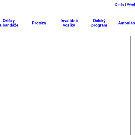
O nás
|
Výro
Ortézy
Invalidné
Detský
Protézy
Ambulan
a bandáže
vozíky
program