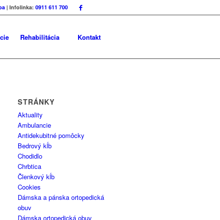
ba
| Infolinka:
0911 611 700
cie
Rehabilitácia
Kontakt
STRÁNKY
Aktuality
Ambulancie
Antidekubitné pomôcky
Bedrový kĺb
Chodidlo
Chrbtica
Členkový kĺb
Cookies
Dámska a pánska ortopedická
obuv
Dámska ortopedická obuv