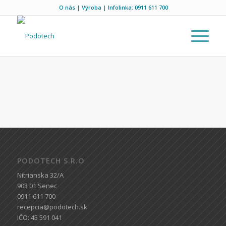
O nás
|
Výroba
| Infolinka:
0911 611 700
PODOTECH S.R.O
Nitrianska 32/A
903 01 Senec
0911 611 700
recepcia@podotech.sk
IČO: 45 591 041